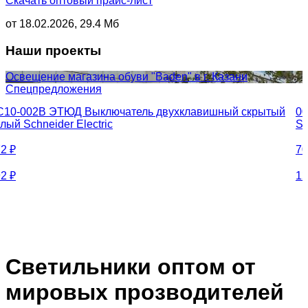
Скачать оптовый прайс-лист
от 18.02.2026, 29.4 Мб
Наши проекты
Освещение магазина обуви "Baden" в г. Казани
Спецпредложения
C10-002B ЭТЮД Выключатель двухклавишный скрытый
00
лый Schneider Electric
SY
72
₽
70
92
₽
12
Светильники оптом от
мировых прозводителей