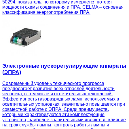
50294, показатель, по которому измеряется потеря
мощности схемы соединения и ПРА. CELMA – основная
классификация энергопотребления ПРА.
Электронные пускорегулирующие аппараты
(ЭПРА)
Современный уровень технического прогресса
предполагает развитие всех отраслей деятельности
человека, в том числе и осветительных технологий.
Эффективность газоразрядных ламп, используемых в
осветительных установках, значительно повышается при
совместной работе с ЭПРА. Среди преимуществ,
которыми характеризуются эти комплектующие
устройства, наиболее значительными являются: влияние
на срок службы лампы, контроль работы лампы и