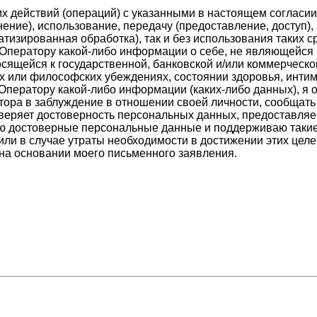
 действий (операций) с указанными в настоящем согласии
нение), использование, передачу (предоставление, доступ)
тизированная обработка), так и без использования таких с
 Оператору какой-либо информации о себе, не являющейся 
сящейся к государственной, банковской и/или коммерческ
ых или философских убеждениях, состоянии здоровья, инти
Оператору какой-либо информации (каких-либо данных), я 
тора в заблуждение в отношении своей личности, сообщат
оверяет достоверность персональных данных, предоставля
ляю достоверные персональные данные и поддерживаю такие
или в случае утраты необходимости в достижении этих цел
на основании моего письменного заявления.