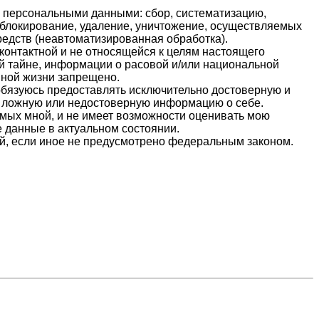
 персональными данными: сбор, систематизацию,
, блокирование, удаление, уничтожение, осуществляемых
редств (неавтоматизированная обработка).
контактной и не относящейся к целям настоящего
ой тайне, информации о расовой и/или национальной
мной жизни запрещено.
обязуюсь предоставлять исключительно достоверную и
ь ложную или недостоверную информацию о себе.
емых мной, и не имеет возможности оценивать мою
 данные в актуальном состоянии.
ей, если иное не предусмотрено федеральным законом.