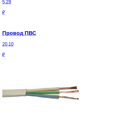
5,29
₽
Провод ПВС
20,10
₽