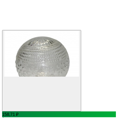
158,71
₽