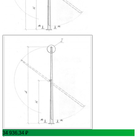
34 936,34
₽